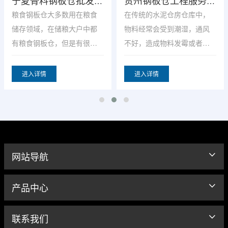
宁夏骨料钢板仓批发价在线咨询「正泰龙钢结构」
贵州钢板仓工程服务介绍「在线咨询」
粮食钢板仓大多数用在粮食
在传统的水泥仓房仓库中，
储存领域，在储粮大户中都
物料经常会受到潮湿，通风
有粮食钢板仓，但是有很多
不好，造成物料发霉或者变
农户反映钢板仓没有过多久
质的情况发生。这对企业造
就坏
成
进入详情
进入详情
网站导航
产品中心
联系我们